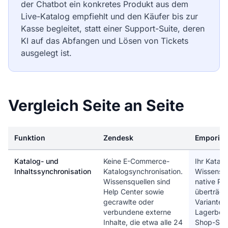
der Chatbot ein konkretes Produkt aus dem
Live-Katalog empfiehlt und den Käufer bis zur
Kasse begleitet, statt einer Support-Suite, deren
KI auf das Abfangen und Lösen von Tickets
ausgelegt ist.
Vergleich Seite an Seite
Funktion
Zendesk
Emporiq
Katalog- und
Keine E-Commerce-
Ihr Katalo
Inhaltssynchronisation
Katalogsynchronisation.
Wissensba
Wissensquellen sind
native Plu
Help Center sowie
überträgt
gecrawlte oder
Varianten,
verbundene externe
Lagerbes
Inhalte, die etwa alle 24
Shop-Seit