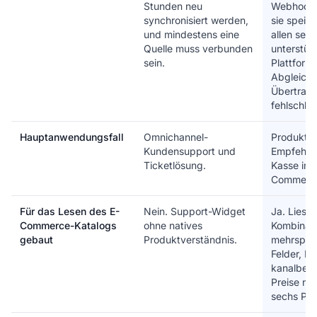
Stunden neu
Webhook,
synchronisiert werden,
sie speich
und mindestens eine
allen sec
Quelle muss verbunden
unterstüt
sein.
Plattforme
Abgleich, 
Übertrag
fehlschläg
Hauptanwendungsfall
Omnichannel-
Produkte
Kundensupport und
Empfehlu
Ticketlösung.
Kasse im 
Commerc
Für das Lesen des E-
Nein. Support-Widget
Ja. Liest 
Commerce-Katalogs
ohne natives
Kombinati
gebaut
Produktverständnis.
mehrspra
Felder, B
kanalbez
Preise nat
sechs Pla