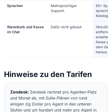
Sprachen
Mehrsprachiger
65+ Spra
Support.
sprachübe
Katalogsu
Warenkorb und Kasse
Dafür nicht gebaut.
Hinzufüge
im Chat
entfernen
ansehen 
Kasse geh
dem Gesp
heraus.
Hinweise zu den Tarifen
Zendesk:
Zendesk rechnet pro Agenten-Platz
und Monat ab, mit Suite-Plänen von rund
einigen zig Dollar pro Agent in den unteren
Stufen und um hundert und mehr pro Agent in