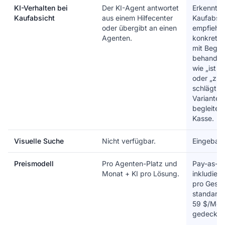
KI-Verhalten bei
Der KI-Agent antwortet
Erkennt d
Kaufabsicht
aus einem Hilfecenter
Kaufabsic
oder übergibt an einen
empfiehlt 
Agenten.
konkretes
mit Begr
behandel
wie „ist e
oder „zu t
schlägt di
Variante v
begleitet 
Kasse.
Visuelle Suche
Nicht verfügbar.
Eingebaut
Preismodell
Pro Agenten-Platz und
Pay-as-yo
Monat + KI pro Lösung.
inkludiert
pro Gespr
standard
59 $/Mon
gedeckelt