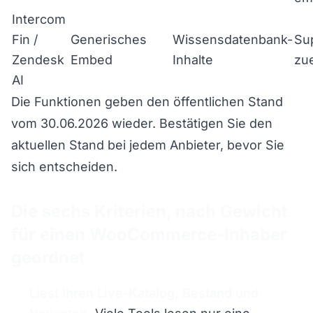
Intercom
Fin /
Generisches
Wissensdatenbank-
Su
Zendesk
Embed
Inhalte
zu
AI
Die Funktionen geben den öffentlichen Stand
vom 30.06.2026 wieder. Bestätigen Sie den
aktuellen Stand bei jedem Anbieter, bevor Sie
sich entscheiden.
Die sechs Kriterien, nach Gewicht
für einen WooCommerce-Inhaber
geordnet
Liest Ihren Live-Katalog, Bestand und