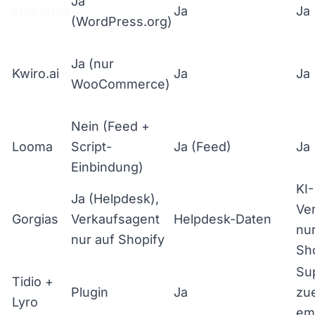
Ja
Emporiqa
Ja
Ja
(WordPress.org)
Ja (nur
Kwiro.ai
Ja
Ja
WooCommerce)
Nein (Feed +
Looma
Script-
Ja (Feed)
Ja
Einbindung)
KI-
Ja (Helpdesk),
Ve
Gorgias
Verkaufsagent
Helpdesk-Daten
nur
nur auf Shopify
Sh
Su
Tidio +
Plugin
Ja
zue
Lyro
emp