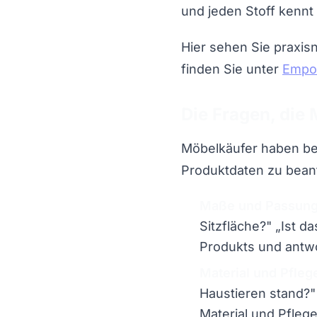
und jeden Stoff kennt
Hier sehen Sie praxis
finden Sie unter
Empor
Die Fragen, die 
Möbelkäufer haben ber
Produktdaten zu bean
Maße und Passung
Sitzfläche?" „Ist d
Produkts und antwo
Material und Pfleg
Haustieren stand?" 
Material und Pflege