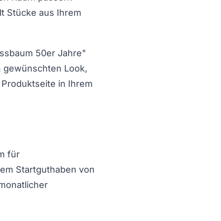
lt Stücke aus Ihrem
Nussbaum 50er Jahre"
en gewünschten Look,
Produktseite in Ihrem
m für
inem Startguthaben von
monatlicher