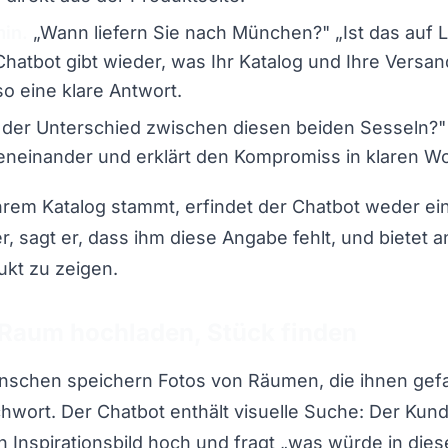
min.
„Wann liefern Sie nach München?" „Ist das auf 
Chatbot gibt wieder, was Ihr Katalog und Ihre Versa
 eine klare Antwort.
 der Unterschied zwischen diesen beiden Sesseln?" E
neinander und erklärt den Kompromiss in klaren Wo
hrem Katalog stammt, erfindet der Chatbot weder ei
eer, sagt er, dass ihm diese Angabe fehlt, und bietet a
kt zu zeigen.
 Raum hochladen, Stück finden
enschen speichern Fotos von Räumen, die ihnen gefa
chwort. Der Chatbot enthält visuelle Suche: Der Kund
 Inspirationsbild hoch und fragt „was würde in di