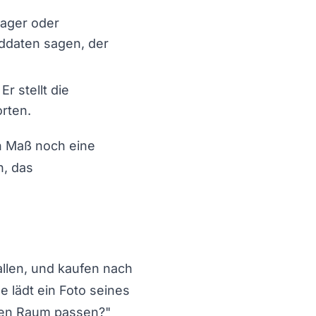
Lager oder
nddaten sagen, der
r stellt die
rten.
n Maß noch eine
n, das
llen, und kaufen nach
e lädt ein Foto seines
esen Raum passen?"