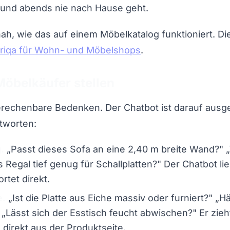
 und abends nie nach Hause geht.
nah, wie das auf einem Möbelkatalog funktioniert. D
iqa für Wohn- und Möbelshops
.
Möbelkäufer stellen
echenbare Bedenken. Der Chatbot ist darauf ausgel
tworten:
.
„Passt dieses Sofa an eine 2,40 m breite Wand?" „W
as Regal tief genug für Schallplatten?" Der Chatbot li
rtet direkt.
e.
„Ist die Platte aus Eiche massiv oder furniert?" „H
„Lässt sich der Esstisch feucht abwischen?" Er zieht
 direkt aus der Produktseite.