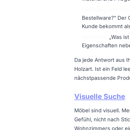
Lieferung und Ter
Bestellware?" Der 
Kunde bekommt also
Vergleich.
„Was ist
Eigenschaften nebe
Da jede Antwort aus I
Holzart. Ist ein Feld l
nächstpassende Produ
Visuelle Suche
:
Möbel sind visuell. M
Gefühl, nicht nach Sti
Wohnzimmers oder ein