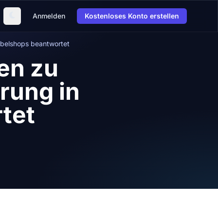
Anmelden
Kostenloses Konto erstellen
öbelshops beantwortet
en zu
rung in
tet